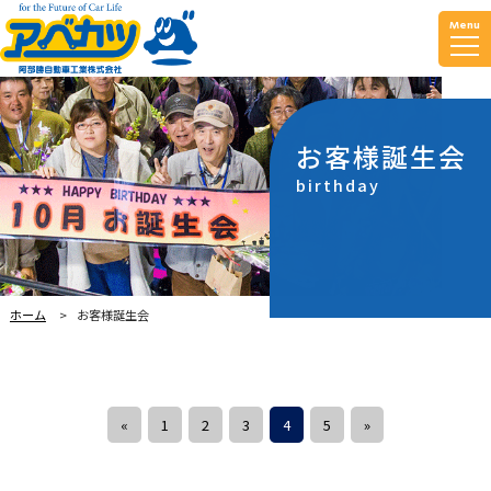
Menu
お客様誕生会
birthday
ホーム
お客様誕生会
«
1
2
3
4
5
»