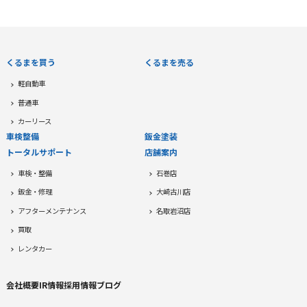
くるまを買う
くるまを売る
軽自動車
普通車
カーリース
車検整備
鈑金塗装
トータルサポート
店舗案内
車検・整備
石巻店
鈑金・修理
大崎古川店
アフターメンテナンス
名取岩沼店
買取
レンタカー
会社概要
IR情報
採用情報
ブログ