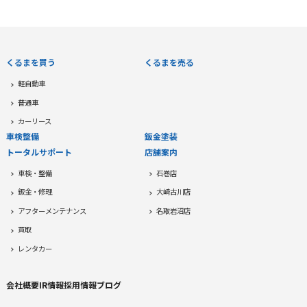
くるまを買う
くるまを売る
軽自動車
普通車
カーリース
車検整備
鈑金塗装
トータルサポート
店舗案内
車検・整備
石巻店
鈑金・修理
大崎古川店
アフターメンテナンス
名取岩沼店
買取
レンタカー
会社概要
IR情報
採用情報
ブログ