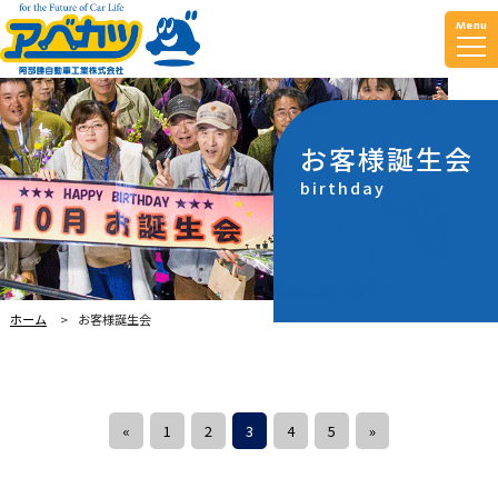
Menu
お客様誕生会
birthday
ホーム
お客様誕生会
«
1
2
3
4
5
»