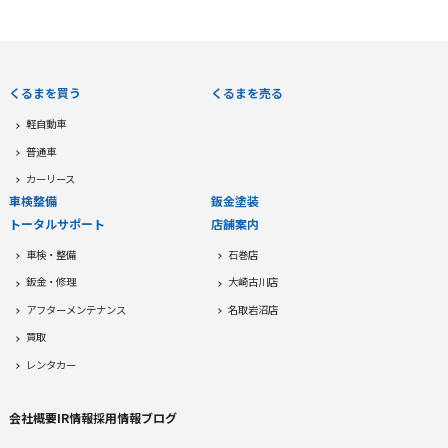
くるまを買う
くるまを売る
軽自動車
普通車
カーリース
車検整備
鈑金塗装
トータルサポート
店舗案内
車検・整備
石巻店
鈑金・修理
大崎古川店
アフターメンテナンス
名取岩沼店
買取
レンタカー
会社概要
IR情報
採用情報
ブログ