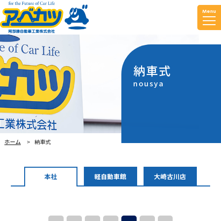
Menu
納車式
nousya
ホーム
納車式
本社
軽自動車館
大崎古川店