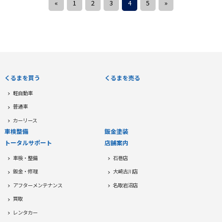
«
1
2
3
4
5
»
くるまを買う
くるまを売る
軽自動車
普通車
カーリース
車検整備
鈑金塗装
トータルサポート
店舗案内
車検・整備
石巻店
鈑金・修理
大崎古川店
アフターメンテナンス
名取岩沼店
買取
レンタカー