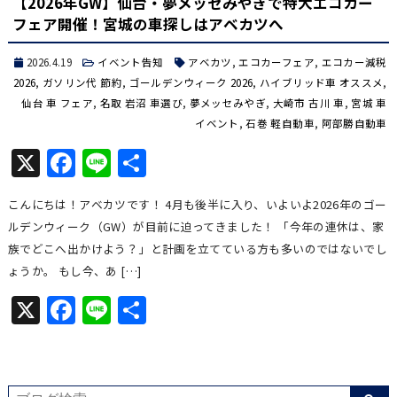
【2026年GW】仙台・夢メッセみやぎで特大エコカー
フェア開催！宮城の車探しはアベカツへ
2026.4.19
イベント告知
アベカツ
,
エコカーフェア
,
エコカー減税
2026
,
ガソリン代 節約
,
ゴールデンウィーク 2026
,
ハイブリッド車 オススメ
,
仙台 車 フェア
,
名取 岩沼 車選び
,
夢メッセみやぎ
,
大崎市 古川 車
,
宮城 車
イベント
,
石巻 軽自動車
,
阿部勝自動車
X
Facebook
Line
共
有
こんにちは！アベカツです！ 4月も後半に入り、いよいよ2026年のゴー
ルデンウィーク（GW）が目前に迫ってきました！ 「今年の連休は、家
族でどこへ出かけよう？」と計画を立てている方も多いのではないでし
ょうか。 もし今、あ […]
X
Facebook
Line
共
有