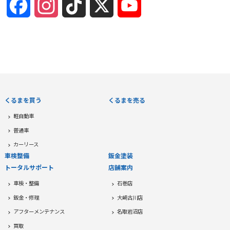
Facebook
Instagram
TikTok
X
YouTube
Channel
くるまを買う
くるまを売る
軽自動車
普通車
カーリース
車検整備
鈑金塗装
トータルサポート
店舗案内
車検・整備
石巻店
鈑金・修理
大崎古川店
アフターメンテナンス
名取岩沼店
買取