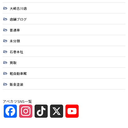
大崎古川店
店舗ブログ
普通車
未分類
石巻本社
買取
軽自動車館
鈑金塗装
アベカツSNS一覧
Facebook
Instagram
TikTok
X
YouTube
Channel