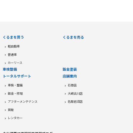
くるまを買う
くるまを売る
軽自動車
普通車
カーリース
車検整備
鈑金塗装
トータルサポート
店舗案内
車検・整備
石巻店
鈑金・修理
大崎古川店
アフターメンテナンス
名取岩沼店
買取
レンタカー