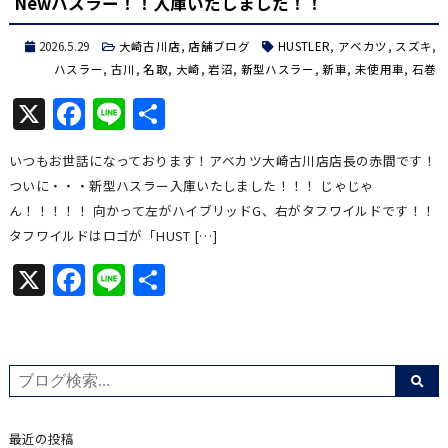
Newハスラー！！入庫いたしました！！
2026.5.29
大崎古川店
,
店舗ブログ
HUSTLER
,
アベカツ
,
スズキ
,
ハスラー
,
古川
,
名取
,
大崎
,
岩沼
,
新型ハスラー
,
新車
,
未使用車
,
石巻
X
Facebook
Line
共
有
いつもお世話になっております！アベカツ大崎古川店店長の赤間です！
ついに・・・新型ハスラー入庫いたしました！！！ じゃじゃ
ん！！！！！ 向かって左がハイブリッドG、右がタフワイルドです！！
タフワイルドはロゴが「HUST […]
X
Facebook
Line
共
有
最近の投稿